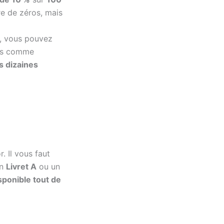
re de zéros, mais
, vous pouvez
urs comme
s dizaines
. Il vous faut
un
Livret A
ou un
sponible tout de