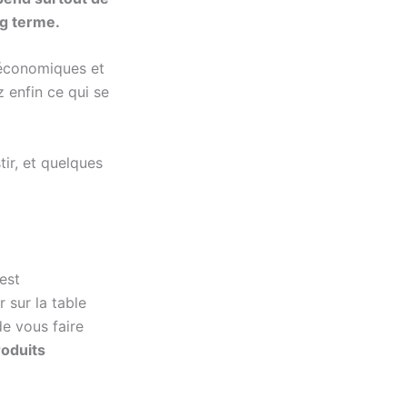
ng terme.
 économiques et
 enfin ce qui se
ir, et quelques
est
sur la table
e vous faire
roduits