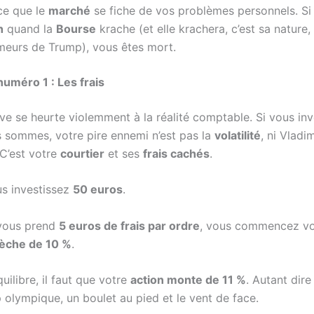
ce que le
marché
se fiche de vos problèmes personnels. Si
h
quand la
Bourse
krache (et elle krachera, c’est sa nature,
eurs de Trump), vous êtes mort.
numéro 1 : Les frais
rêve se heurte violemment à la réalité comptable. Si vous in
s sommes, votre pire ennemi n’est pas la
volatilité
, ni Vladi
 C’est votre
courtier
et ses
frais cachés
.
s investissez
50 euros
.
 vous prend
5 euros de frais par ordre
, vous commencez vo
sèche de 10 %
.
quilibre, il faut que votre
action monte de 11 %
. Autant dir
olympique, un boulet au pied et le vent de face.