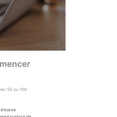
mmencer
vec 50 ou 100
 d’euros
pend surtout de