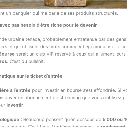
t un banquier qui me parle de ses produits structurés.
avez pas besoin d’être riche pour le devenir
gende urbaine tenace, probablement entretenue par des gens
ers et qui utilisent des mots comme « hégémonie » et « con
Bourse
serait un club VIP réservé à ceux qui allument leurs
ros
. C’est du bullshit.
atique sur le ticket d’entrée
ière à l’entrée
pour investir en bourse s’est effondrée. Si 
us payer un abonnement de streaming que vous n’utilisez p
our
investir
.
hologique
: Beaucoup pensent qu’en dessous de
5 000 ou 
as le coup ». C’est faux. Mathématiquement, le
rendement 