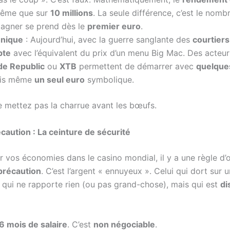
même que sur
10 millions
. La seule différence, c’est le nomb
gagner se prend dès le
premier euro
.
hnique
: Aujourd’hui, avec la guerre sanglante des
courtiers
pte
avec l’équivalent du prix d’un menu Big Mac. Des acte
de Republic
ou
XTB
permettent de démarrer avec
quelque
ois même
un seul euro
symbolique.
e mettez pas la charrue avant les bœufs.
caution : La ceinture de sécurité
 vos économies dans le casino mondial, il y a une règle d’or
précaution
. C’est l’argent « ennuyeux ». Celui qui dort sur 
qui ne rapporte rien (ou pas grand-chose), mais qui est
di
 6 mois de salaire
. C’est
non négociable
.