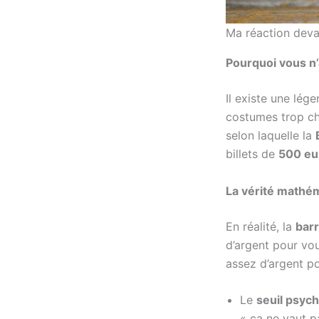
Ma réaction devan
Pourquoi vous n’
Il existe une lé
costumes trop ch
selon laquelle la
billets de
500 eu
La vérité mathém
En réalité, la
barr
d’argent pour vo
assez d’argent p
Le
seuil psyc
« ça ne vaut p