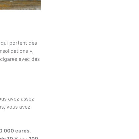
 qui portent des
solidations »,
 cigares avec des
vous avez assez
as, vous avez
10 000 euros
,
de 10 %
sur
100