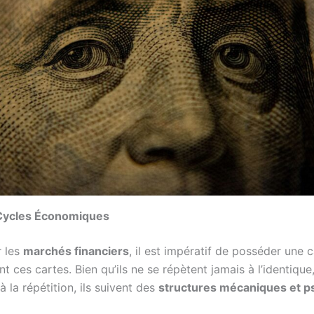
Cycles Économiques
r les
marchés financiers
, il est impératif de posséder une 
t ces cartes. Bien qu’ils ne se répètent jamais à l’identique, 
à la répétition, ils suivent des
structures mécaniques et p