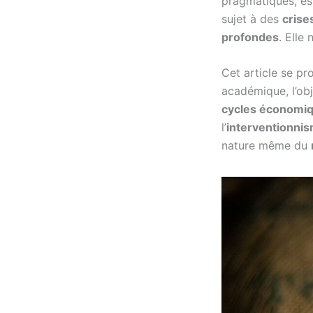
pragmatiques, est
sujet à des
crise
profondes
. Elle 
Cet article se p
académique, l’ob
cycles économi
l’
interventionni
nature même du