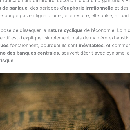
 radicalement différente. L’économie est un organisme vivan
s de panique
, des périodes d’
euphorie irrationnelle
et des
ne bouge pas en ligne droite ; elle respire, elle pulse, et parfo
ropose de disséquer la
nature cyclique
de l’économie. Loin 
jectif est d’expliquer simplement mais de manière exhaust
ques
fonctionnent, pourquoi ils sont
inévitables
, et comme
sme des banques centrales
, souvent décrit avec cynisme, a
risque
.