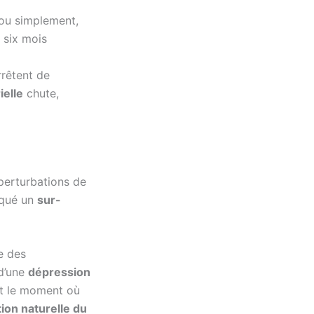
ou simplement,
 six mois
rrêtent de
ielle
chute,
perturbations de
oqué un
sur-
e des
 d’une
dépression
st le moment où
tion naturelle du