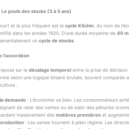
: Le pouls des stocks (3 à 5 ans)
court et le plus fréquent est le
cycle Kitchin
, du nom de l’é
dentifié dans les années 1920. D’une durée moyenne de
40 m
ndamentalement un
cycle de stocks
.
 l’accordéon
repose sur le
décalage temporel
entre la prise de décision
tionne selon une logique binaire brutale, souvent comparée 
culture :
 la demande
: L’économie va bien. Les consommateurs achè
raignant de rater des ventes ou de subir des pénuries (com
andent massivement des
matières premières
et augmente
a production
: Les usines tournent à plein régime. Les direct