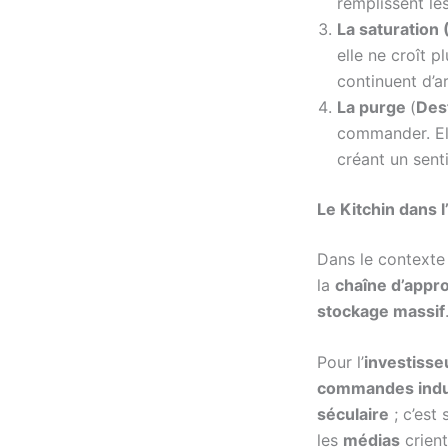
remplissent le
La saturation
elle ne croît pl
continuent d’ar
La purge
(
Des
commander. Ell
créant un sen
Le Kitchin dans 
Dans le context
la
chaîne d’appr
stockage massif
Pour l’
investisse
commandes indus
séculaire
; c’est
les
médias
crient