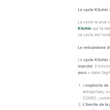
Le cycle Kitchin 
Le cycle le plus 
Kitchin
qui l’a i
ce cycle est fo
Le mécanisme de
Le
cycle Kitchin
marché
. Il fonc
porc
» dans l’agri
L’
euphorie de
entreprises, c
COVID), comm
L’Inertie de l