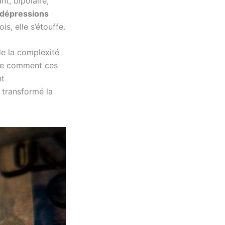
t, bipolaire,
dépressions
is, elle s’étouffe.
de la complexité
ive comment ces
nt
 transformé la