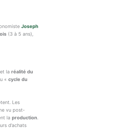
conomiste
Joseph
ois
(3 à 5 ans),
 et la
réalité du
au «
cycle du
tent. Les
me vu post-
nt la
production
.
eurs d’achats