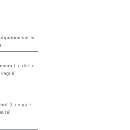
équence sur le
e
nsion
(Le début
a vague)
met
(La vague
aute)