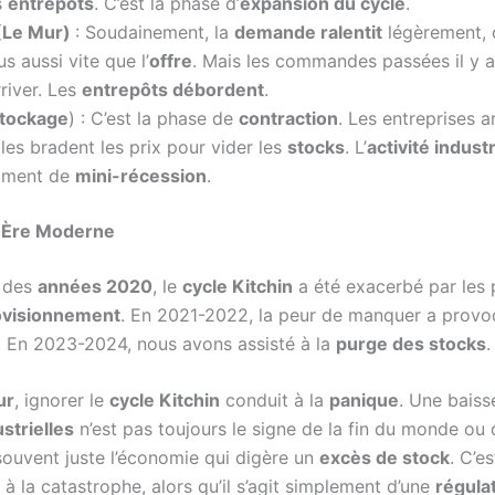
s
entrepôts
. C’est la phase d’
expansion du cycle
.
 (Le Mur)
: Soudainement, la
demande ralentit
légèrement, 
us aussi vite que l’
offre
. Mais les commandes passées il y a
river. Les
entrepôts débordent
.
tockage
) : C’est la phase de
contraction
. Les entreprises a
es bradent les prix pour vider les
stocks
. L’
activité industr
timent de
mini-récession
.
l’Ère Moderne
e des
années 2020
, le
cycle Kitchin
a été exacerbé par les 
ovisionnement
. En 2021-2022, la peur de manquer a prov
. En 2023-2024, nous avons assisté à la
purge des stocks
.
ur
, ignorer le
cycle Kitchin
conduit à la
panique
. Une baiss
trielles
n’est pas toujours le signe de la fin du monde ou
 souvent juste l’économie qui digère un
excès de stock
. C’e
 à la catastrophe, alors qu’il s’agit simplement d’une
régula