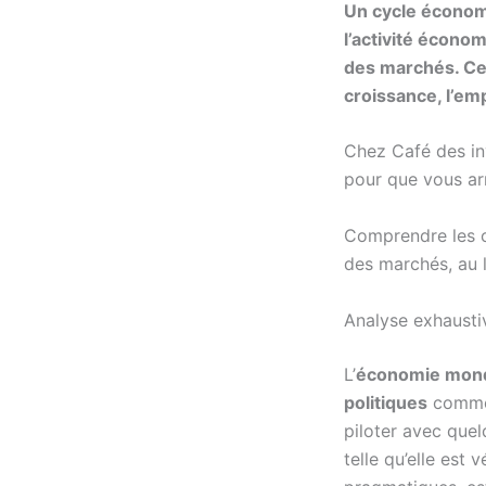
Un cycle économ
l’activité économ
des marchés. Ces
croissance, l’emp
Chez Café des in
pour que vous arr
Comprendre les c
des marchés, au l
Analyse exhaust
L’
économie mond
politiques
comm
piloter avec que
telle qu’elle est