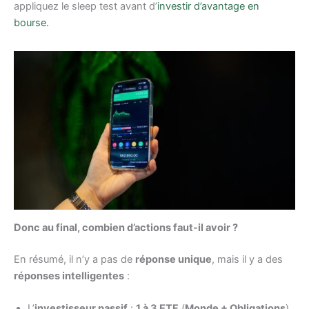
appliquez le sleep test avant d’
investir d’avantage en
bourse.
Donc au final, combien d’actions faut-il avoir ?
En résumé, il n’y a pas de
réponse unique
, mais il y a des
réponses intelligentes
:
L’
investisseur passif
:
1 à 3 ETF
(
Monde + Obligations
).