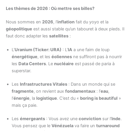
Les thèmes de 2026 : Où mettre ses billes?
Nous sommes en
2026
, l’
inflation
fait du yoyo et la
géopolitique
est aussi stable qu’un tabouret à deux pieds. Il
faut donc adapter les
satellites
:
L’
Uranium (Ticker: URA)
: L’
IA
a une faim de loup
énergétique
, et les
éoliennes
ne suffiront pas à nourrir
les
Data Centers
. Le
nucléaire
est passé de paria à
superstar.
Les
Infrastructures Vitales
: Dans un monde qui se
fragmente
, on revient aux
fondamentaux
: l’
eau
,
l’
énergie
, la
logistique
. C’est du «
boring is beautiful
»
mais ça paie.
Les
émergeants
: Vous avez une
conviction
sur l’
Inde
.
Vous pensez que le
Vénézuela
va faire un
turnaround