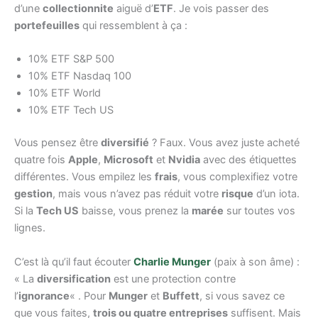
d’une
collectionnite
aiguë d’
ETF
. Je vois passer des
portefeuilles
qui ressemblent à ça :
10% ETF S&P 500
10% ETF Nasdaq 100
10% ETF World
10% ETF Tech US
Vous pensez être
diversifié
? Faux. Vous avez juste acheté
quatre fois
Apple
,
Microsoft
et
Nvidia
avec des étiquettes
différentes. Vous empilez les
frais
, vous complexifiez votre
gestion
, mais vous n’avez pas réduit votre
risque
d’un iota.
Si la
Tech US
baisse, vous prenez la
marée
sur toutes vos
lignes.
C’est là qu’il faut écouter
Charlie Munger
(paix à son âme) :
« La
diversification
est une protection contre
l’
ignorance
« . Pour
Munger
et
Buffett
, si vous savez ce
que vous faites,
trois ou quatre entreprises
suffisent. Mais