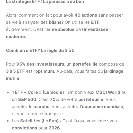
La stratégie ETF : La paresse a du bon
Alors, comment on fait pour avoir
40 actions
sans passer
sa vie à analyser des
bilans
? On utilise les
ETF
,
évidemment. C’est l’
arme absolue
de l’
investisseur
moderne
.
Combien d’ETF? La règle du 3 à 5
Pour
95% des investisseurs
, un
portefeuille
composé de
3 à 5 ETF
est l’
optimum
. Au-delà, vous faites du
jardinage
inutile
.
1 ETF « Core » (Le Socle)
: Un bon vieux
MSCI World
ou
un
S&P 500
. C’est
70%
de votre
portefeuille
. Vous
achetez le
marché
, vous achetez l’
économie mondiale
,
et vous dormez tranquille.
Les
Satellites (Le Fun)
: C’est là que vous jouez vos
convictions
pour
2026
.