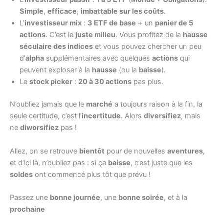
Simple
,
efficace
,
imbattable sur les coûts
.
L’
investisseur mix
:
3 ETF de base
+ un
panier de 5
actions
. C’est le
juste milieu
. Vous profitez de la
hausse
séculaire des indices
et vous pouvez chercher un peu
d’
alpha
supplémentaires avec quelques
actions
qui
peuvent exploser à la
hausse
(ou la
baisse
).
Le
stock picker
:
20 à 30 actions
pas plus.
N’oubliez jamais que le
marché
a toujours raison à la fin, la
seule certitude, c’est l’
incertitude
. Alors
diversifiez
, mais
ne
diworsifiez
pas !
Allez, on se retrouve
bientôt
pour de nouvelles
aventures
,
et d’ici là, n’oubliez pas : si ça
baisse
, c’est juste que les
soldes
ont commencé plus tôt que prévu !
Passez une
bonne journée
, une
bonne soirée
, et à la
prochaine