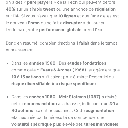
on a des «
pure players
» de la
Tech
qui peuvent perdre
40%
sur un simple
tweet
ou une annonce de
régulation
sur l’
IA
. Si vous n’avez que
10 lignes
et que l’une d’elles est
le nouveau
Enron
ou se fait «
disrupter
» du jour au
lendemain, votre
performance globale
prend l’eau.
Donc en résumé, combien d’actions il fallait dans le temps
et maintenant
Dans les
années 1960
: Des
études fondatrices
,
comme celle d’
Evans & Archer (1968)
, suggéraient que
10 à 15 actions
suffisaient pour éliminer l’essentiel du
risque diversifiable
(ou
risque spécifique
).
Dans les
années 1980
:
Meir Statman (1987)
a révisé
cette
recommandation
à la hausse, indiquant que
30 à
40 actions
étaient nécessaires. Cette
augmentation
était justifiée par la nécessité de compenser une
volatilité spécifique
plus élevée des
titres individuels
.