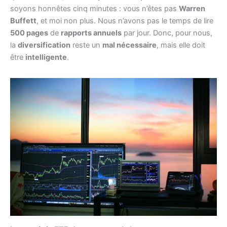
soyons honnêtes cinq minutes : vous n’êtes pas
Warren
Buffett
, et moi non plus. Nous n’avons pas le temps de lire
500 pages
de
rapports annuels
par jour. Donc, pour nous,
la
diversification
reste un
mal nécessaire
, mais elle doit
être
intelligente
.