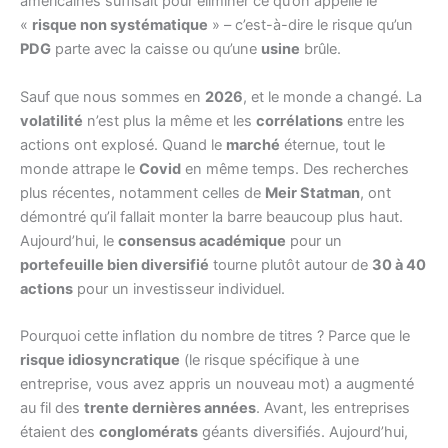
américaines suffisait pour éliminer ce qu’on appelle le
«
risque non systématique
» – c’est-à-dire le risque qu’un
PDG
parte avec la caisse ou qu’une
usine
brûle.
Sauf que nous sommes en
2026
, et le monde a changé. La
volatilité
n’est plus la même et les
corrélations
entre les
actions ont explosé. Quand le
marché
éternue, tout le
monde attrape le
Covid
en même temps. Des recherches
plus récentes, notamment celles de
Meir Statman
, ont
démontré qu’il fallait monter la barre beaucoup plus haut.
Aujourd’hui, le
consensus académique
pour un
portefeuille bien diversifié
tourne plutôt autour de
30 à 40
actions
pour un investisseur individuel.
Pourquoi cette inflation du nombre de titres ? Parce que le
risque idiosyncratique
(le risque spécifique à une
entreprise, vous avez appris un nouveau mot) a augmenté
au fil des
trente dernières années
. Avant, les entreprises
étaient des
conglomérats
géants diversifiés. Aujourd’hui,