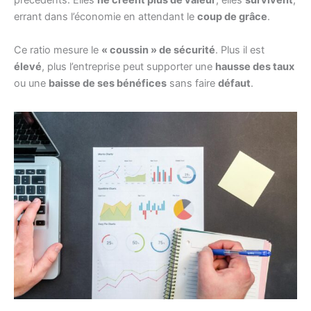
précédents. Elles
ne créent plus de valeur
, elles
survivent
,
errant dans l’économie en attendant le
coup de grâce
.
Ce ratio mesure le
« coussin » de sécurité
. Plus il est
élevé
, plus l’entreprise peut supporter une
hausse des taux
ou une
baisse de ses bénéfices
sans faire
défaut
.