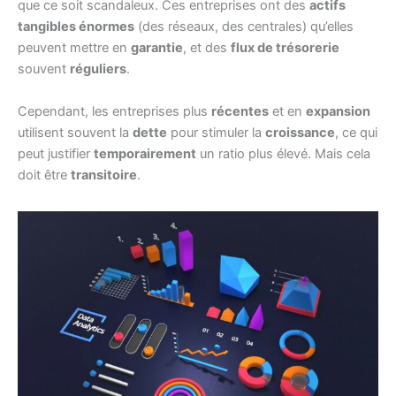
que ce soit scandaleux. Ces entreprises ont des
actifs
tangibles énormes
(des réseaux, des centrales) qu’elles
peuvent mettre en
garantie
, et des
flux de trésorerie
souvent
réguliers
.
Cependant, les entreprises plus
récentes
et en
expansion
utilisent souvent la
dette
pour stimuler la
croissance
, ce qui
peut justifier
temporairement
un ratio plus élevé. Mais cela
doit être
transitoire
.