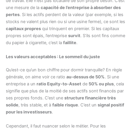
de travail. Elle n’est pas locataire de son propre destin. C’est
une mesure de la
capacité de l’entreprise à absorber des
pertes
. Si les actifs perdent de la valeur (par exemple, si les
stocks ne valent plus rien ou si une usine ferme), ce sont les
capitaux propres
qui trinquent en premier. Si les capitaux
propres sont épais, l’entreprise
survit
. S’ils sont fins comme
du papier à cigarette, c’est la
faillite
.
Les valeurs acceptables : Le sommeil du juste
Qu’est-ce qu’un bon chiffre pour dormir tranquille? En règle
générale, on aime voir ce ratio
au-dessus de 50%
. Si une
entreprise a un
ratio Equity-to-Asset
de
50% ou plus
, cela
signifie que plus de la moitié de ses actifs sont financés par
ses propres fonds. C’est une
structure financière très
solide
, très stable, et à
faible risque
. C’est un
signal positif
pour les investisseurs
.
Cependant, il faut nuancer selon le métier. Pour les