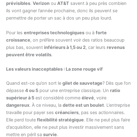
prévisibles
.
Verizon
ou
AT&T
savent à peu près combien
ils vont gagner l’année prochaine, donc ils peuvent se
permettre de porter un sac à dos un peu plus lourd.
Pour les
entreprises technologiques
ou à
forte
croissance
, on préfère souvent voir des ratios beaucoup
plus bas, souvent
inférieurs à 1,5 ou 2
, car leurs
revenus
peuvent être volatils
.
Les valeurs inacceptables : La zone rouge vif
Quand est-ce qu’on sort le
gilet de sauvetage
? Dès que l’on
dépasse
4 ou 5
pour une entreprise classique. Un
ratio
supérieur à 5
est considéré comme
élevé
, voire
dangereux
. À ce niveau, la
dette est un boulet
. L’entreprise
travaille pour payer ses
créanciers
, pas ses actionnaires.
Elle perd toute
flexibilité stratégique
. Elle ne peut plus faire
d’acquisition, elle ne peut plus investir massivement sans
mettre en péril sa
survie
.