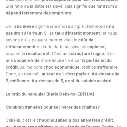
Si le ratio de la dette est élevé, cela signifie que l’entreprise
dépend fortement des emprunts
.
Un
ratio élevé
signifie une chose simple : l’entreprise
n’a
pas droit à l’erreur
. Si les
taux d’intérêt montent
(et nous
savons qu’ils peuvent monter vite), le
coût de
refinancement
de cette dette massive va
exploser
,
broyant le
résultat net
. C’est une
structure fragile
. C’est
une
coquille vide
maintenue en vie par la
perfusion du
crédit
. Au moindre
choc économique
, l’édifice
s’effondre
.
Donc, en résumé :
autour de 1, c’est parfait
.
Au-dessus de
2, méfiance
.
Au-dessus de 5, c’est du suicide assisté
.
Le ratio du banquier (Ratio Debt-to-EBITDA)
Combien d’années pour se libérer des chaînes?
Celui-là, c’est le
chouchou absolu
des
analystes crédit
,
des
banquiers d’affaires
et des
fonds de Private Equity
. Le