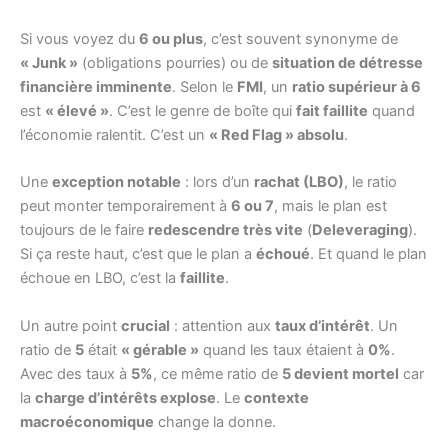
Si vous voyez du
6 ou plus
, c’est souvent synonyme de
« Junk »
(obligations pourries) ou de
situation de détresse
financière imminente
. Selon le
FMI
, un
ratio supérieur à 6
est
« élevé »
. C’est le genre de boîte qui
fait faillite
quand
l’économie ralentit. C’est un
« Red Flag » absolu
.
Une
exception notable
: lors d’un
rachat (LBO)
, le ratio
peut monter temporairement à
6 ou 7
, mais le plan est
toujours de le faire
redescendre très vite
(
Deleveraging
).
Si ça reste haut, c’est que le plan a
échoué
. Et quand le plan
échoue en LBO, c’est la
faillite
.
Un autre point
crucial
: attention aux
taux d’intérêt
. Un
ratio de
5
était
« gérable »
quand les taux étaient à
0%
.
Avec des taux à
5%
, ce même ratio de
5 devient mortel
car
la
charge d’intérêts explose
. Le
contexte
macroéconomique
change la donne.