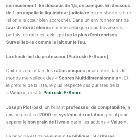
sérieusement
.
En dessous de 1,5, on panique
.
En dessous
de 1, on appelle le liquidateur judiciaire
ou on shorte le titre
(si on a le cœur bien accroché). Dans un environnement de
taux d’intérêt élevés
comme celui que nous traversons
parfois, ce ratio est celui qui
tue le plus d’entreprises
.
Surveillez-le comme le lait sur le feu
.
La check-list du professeur (Piotroski F-Score)
Quittons un instant les
ratios uniques
pour entrer dans le
monde merveilleux des
« Scores Multidimensionnels »
. Et
le premier de la liste, le plus respecté des puristes de la
« Value »
, c’est le
Piotroski F-Score
.
Joseph Piotroski
, un brillant
professeur de comptabilité
, a
mis au point en
2000
un
système de notation
génial pour
séparer le
bon grain de l’ivraie
parmi les actions
« Value »
.
Le principe est d’une
simplicité biblique
:
9 critères