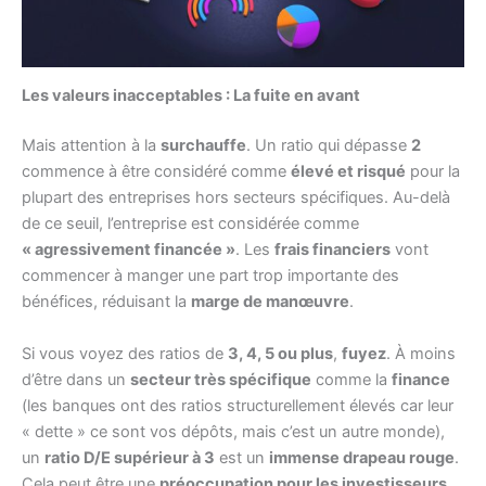
Les valeurs inacceptables : La fuite en avant
Mais attention à la
surchauffe
. Un ratio qui dépasse
2
commence à être considéré comme
élevé et risqué
pour la
plupart des entreprises hors secteurs spécifiques. Au-delà
de ce seuil, l’entreprise est considérée comme
« agressivement financée »
. Les
frais financiers
vont
commencer à manger une part trop importante des
bénéfices, réduisant la
marge de manœuvre
.
Si vous voyez des ratios de
3, 4, 5 ou plus
,
fuyez
. À moins
d’être dans un
secteur très spécifique
comme la
finance
(les banques ont des ratios structurellement élevés car leur
« dette » ce sont vos dépôts, mais c’est un autre monde),
un
ratio D/E supérieur à 3
est un
immense drapeau rouge
.
Cela peut être une
préoccupation pour les investisseurs
.