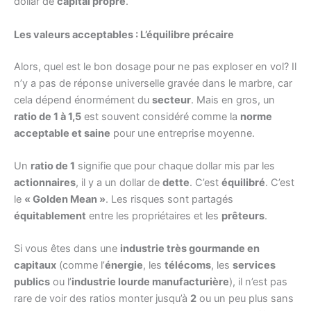
dollar de
capital propre
.
Les valeurs acceptables : L’équilibre précaire
Alors, quel est le bon dosage pour ne pas exploser en vol? Il
n’y a pas de réponse universelle gravée dans le marbre, car
cela dépend énormément du
secteur
. Mais en gros, un
ratio de 1 à 1,5
est souvent considéré comme la
norme
acceptable et saine
pour une entreprise moyenne.
Un
ratio de 1
signifie que pour chaque dollar mis par les
actionnaires
, il y a un dollar de
dette
. C’est
équilibré
. C’est
le
« Golden Mean »
. Les risques sont partagés
équitablement
entre les propriétaires et les
prêteurs
.
Si vous êtes dans une
industrie très gourmande en
capitaux
(comme l’
énergie
, les
télécoms
, les
services
publics
ou l’
industrie lourde manufacturière
), il n’est pas
rare de voir des ratios monter jusqu’à
2
ou un peu plus sans