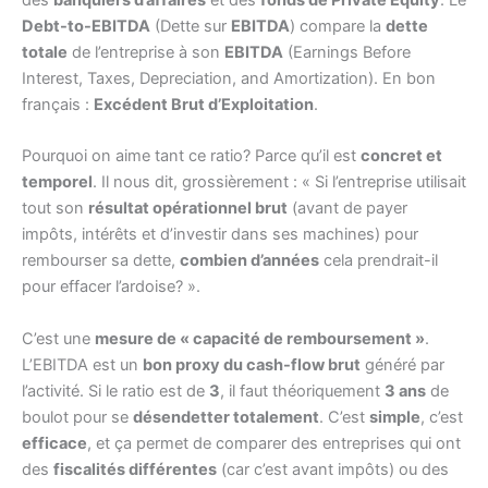
Debt-to-EBITDA
(Dette sur
EBITDA
) compare la
dette
totale
de l’entreprise à son
EBITDA
(Earnings Before
Interest, Taxes, Depreciation, and Amortization). En bon
français :
Excédent Brut d’Exploitation
.
Pourquoi on aime tant ce ratio? Parce qu’il est
concret et
temporel
. Il nous dit, grossièrement : « Si l’entreprise utilisait
tout son
résultat opérationnel brut
(avant de payer
impôts, intérêts et d’investir dans ses machines) pour
rembourser sa dette,
combien d’années
cela prendrait-il
pour effacer l’ardoise? ».
C’est une
mesure de « capacité de remboursement »
.
L’EBITDA est un
bon proxy du cash-flow brut
généré par
l’activité. Si le ratio est de
3
, il faut théoriquement
3 ans
de
boulot pour se
désendetter totalement
. C’est
simple
, c’est
efficace
, et ça permet de comparer des entreprises qui ont
des
fiscalités différentes
(car c’est avant impôts) ou des