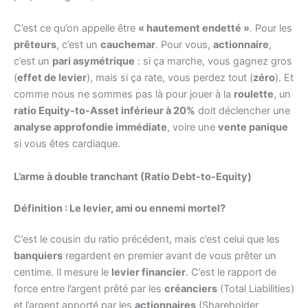
C’est ce qu’on appelle être
« hautement endetté »
. Pour les
prêteurs
, c’est un
cauchemar
. Pour vous,
actionnaire
,
c’est un
pari asymétrique
: si ça marche, vous gagnez gros
(
effet de levier
), mais si ça rate, vous perdez tout (
zéro
). Et
comme nous ne sommes pas là pour jouer à la
roulette
, un
ratio Equity-to-Asset inférieur à 20%
doit déclencher une
analyse approfondie immédiate
, voire une
vente panique
si vous êtes cardiaque.
L’arme à double tranchant (Ratio Debt-to-Equity)
Définition : Le levier, ami ou ennemi mortel?
C’est le cousin du ratio précédent, mais c’est celui que les
banquiers
regardent en premier avant de vous prêter un
centime. Il mesure le
levier financier
. C’est le rapport de
force entre l’argent prêté par les
créanciers
(Total Liabilities)
et l’argent apporté par les
actionnaires
(Shareholder