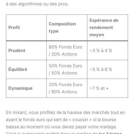
à des algorithmes ou des pros.
Espérance de
Composition
Profil
rendement
type
moyen
80% Fonds Euro
Prudent
~3 % à 4 %
/ 20% Actions
50% Fonds Euro
Équilibré
~5 % à 6 %
/ 50% Actions
20% Fonds Euro
Dynamique
~7 % et +
/ 80% Actions
En mixant, vous profitez de la hausse des marchés tout en
ayant le fonds euro qui sert de « coussin » si la bourse
baisse au moment où vous devez payer votre mariage.
C’est le compromis parfait dans la gestion de
les 3 types