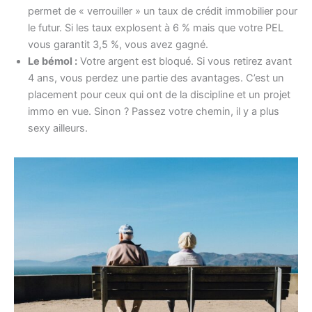
permet de « verrouiller » un taux de crédit immobilier pour
le futur. Si les taux explosent à 6 % mais que votre PEL
vous garantit 3,5 %, vous avez gagné.
Le bémol :
Votre argent est bloqué. Si vous retirez avant
4 ans, vous perdez une partie des avantages. C’est un
placement pour ceux qui ont de la discipline et un projet
immo en vue. Sinon ? Passez votre chemin, il y a plus
sexy ailleurs.