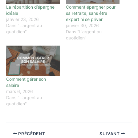
La répartition d’épargne
Comment épargner pour
idéale
sa retraite, sans être
janvier 23, 2026
expert ni se priver
Dans "L'argent au
janvier 30, 2026
quotidien"
Dans "L'argent au
quotidien"
Comment gérer son
salaire
mars 6, 2026
Dans "L'argent au
quotidien"
PRÉCÉDENT
SUIVANT