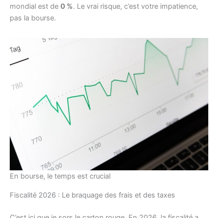
mondial est de
0 %
. Le vrai risque, c’est votre impatience,
pas la bourse.
En bourse, le temps est crucial
Fiscalité 2026 : Le braquage des frais et des taxes
C’est ici que je sors le carton rouge. En 2026, la fiscalité a