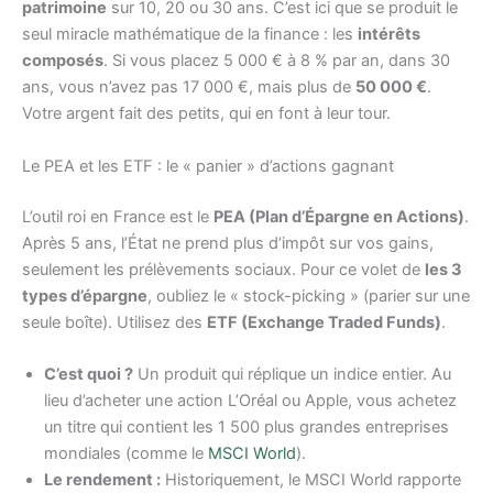
patrimoine
sur 10, 20 ou 30 ans. C’est ici que se produit le
seul miracle mathématique de la finance : les
intérêts
composés
. Si vous placez 5 000 € à 8 % par an, dans 30
ans, vous n’avez pas 17 000 €, mais plus de
50 000 €
.
Votre argent fait des petits, qui en font à leur tour.
Le PEA et les ETF : le « panier » d’actions gagnant
L’outil roi en France est le
PEA (Plan d’Épargne en Actions)
.
Après 5 ans, l’État ne prend plus d’impôt sur vos gains,
seulement les prélèvements sociaux. Pour ce volet de
les 3
types d’épargne
, oubliez le « stock-picking » (parier sur une
seule boîte). Utilisez des
ETF (Exchange Traded Funds)
.
C’est quoi ?
Un produit qui réplique un indice entier. Au
lieu d’acheter une action L’Oréal ou Apple, vous achetez
un titre qui contient les 1 500 plus grandes entreprises
mondiales (comme le
MSCI World
).
Le rendement :
Historiquement, le MSCI World rapporte