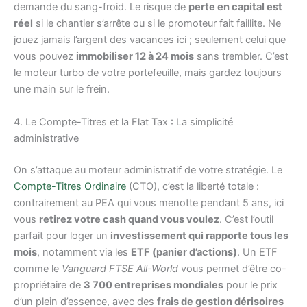
demande du sang-froid. Le risque de
perte en capital est
réel
si le chantier s’arrête ou si le promoteur fait faillite. Ne
jouez jamais l’argent des vacances ici ; seulement celui que
vous pouvez
immobiliser 12 à 24 mois
sans trembler. C’est
le moteur turbo de votre portefeuille, mais gardez toujours
une main sur le frein.
4. Le Compte-Titres et la Flat Tax : La simplicité
administrative
On s’attaque au moteur administratif de votre stratégie. Le
Compte-Titres Ordinaire
(CTO), c’est la liberté totale :
contrairement au PEA qui vous menotte pendant 5 ans, ici
vous
retirez votre cash quand vous voulez
. C’est l’outil
parfait pour loger un
investissement qui rapporte tous les
mois
, notamment via les
ETF (panier d’actions)
. Un ETF
comme le
Vanguard FTSE All-World
vous permet d’être co-
propriétaire de
3 700 entreprises mondiales
pour le prix
d’un plein d’essence, avec des
frais de gestion dérisoires