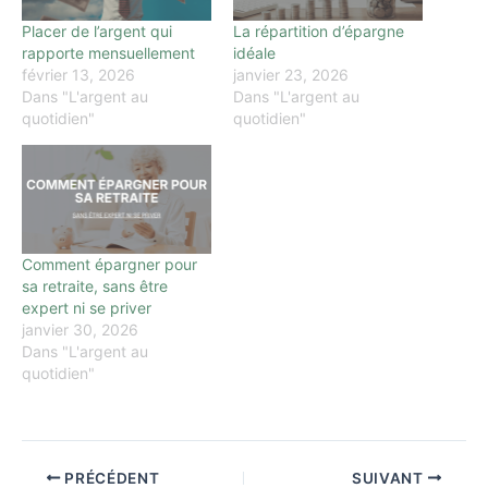
Placer de l’argent qui
La répartition d’épargne
rapporte mensuellement
idéale
février 13, 2026
janvier 23, 2026
Dans "L'argent au
Dans "L'argent au
quotidien"
quotidien"
Comment épargner pour
sa retraite, sans être
expert ni se priver
janvier 30, 2026
Dans "L'argent au
quotidien"
PRÉCÉDENT
SUIVANT